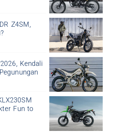
 DR Z4SM,
u?
2026, Kendali
 Pegunungan
 KLX230SM
ter Fun to