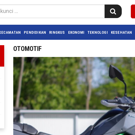
KECAMATAN
PENDIDIKAN
RINGKUS
EKONOMI
TEKNOLOGI
KESEHATAN
OTOMOTIF