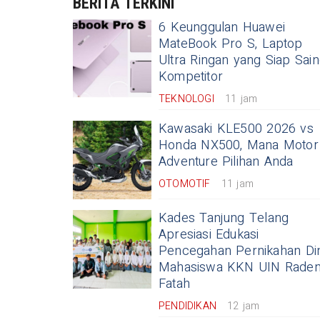
BERITA TERKINI
6 Keunggulan Huawei
Kawasaki KLE500 2026, Teknolog
MateBook Pro S, Laptop
Ultra Ringan yang Siap Sain
uring Lebih Aman
Kompetitor
TEKNOLOGI
11 jam
Kawasaki KLE500 2026 vs
Honda NX500, Mana Motor
Adventure Pilihan Anda
OTOMOTIF
11 jam
Kades Tanjung Telang
Apresiasi Edukasi
Pencegahan Pernikahan Din
Mahasiswa KKN UIN Rade
Fatah
PENDIDIKAN
12 jam