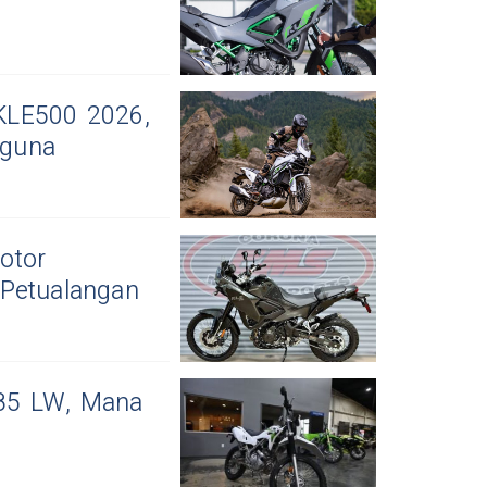
KLE500 2026,
aguna
otor
 Petualangan
85 LW, Mana