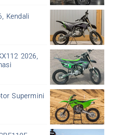
, Kendali
KX112 2026,
nasi
tor Supermini