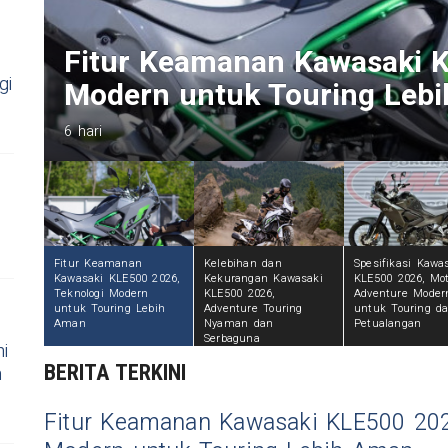
i
Kelebihan dan Kekurangan 
gi
Adventure Touring Nyaman
6 hari
Fitur Keamanan
Kelebihan dan
Spesifikasi Kawa
Kawasaki KLE500 2026,
Kekurangan Kawasaki
KLE500 2026, Mot
Teknologi Modern
KLE500 2026,
Adventure Moder
untuk Touring Lebih
Adventure Touring
untuk Touring d
Aman
Nyaman dan
Petualangan
Serbaguna
i
BERITA TERKINI
n
Fitur Keamanan Kawasaki KLE500 202