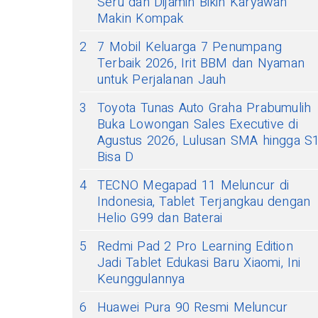
Seru dan Dijamin Bikin Karyawan
Makin Kompak
2
7 Mobil Keluarga 7 Penumpang
Terbaik 2026, Irit BBM dan Nyaman
untuk Perjalanan Jauh
3
Toyota Tunas Auto Graha Prabumulih
Buka Lowongan Sales Executive di
Agustus 2026, Lulusan SMA hingga S
Bisa D
4
TECNO Megapad 11 Meluncur di
Indonesia, Tablet Terjangkau dengan
Helio G99 dan Baterai
5
Redmi Pad 2 Pro Learning Edition
Jadi Tablet Edukasi Baru Xiaomi, Ini
Keunggulannya
6
Huawei Pura 90 Resmi Meluncur