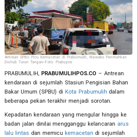
Antrean SPBU Picu Kemacetan di Prabumulih, Wawako Perintahkan
Dishub Turun Tangan--Foto: Prabupos
PRABUMULIH,
PRABUMULIHPOS.CO
– Antrean
kendaraan di sejumlah Stasiun Pengisian Bahan
Bakar Umum (SPBU) di
Kota Prabumulih
dalam
beberapa pekan terakhir menjadi sorotan.
Kepadatan kendaraan yang mengular hingga ke
badan jalan dinilai mengganggu kelancaran
arus
lalu lintas
dan memicu
kemacetan
di sejumlah