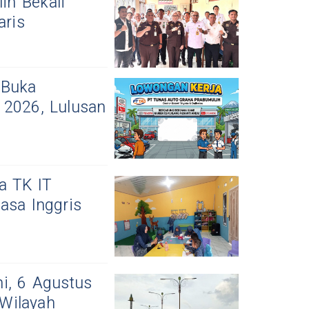
ih Bekali
aris
 Buka
 2026, Lulusan
a TK IT
asa Inggris
i, 6 Agustus
Wilayah