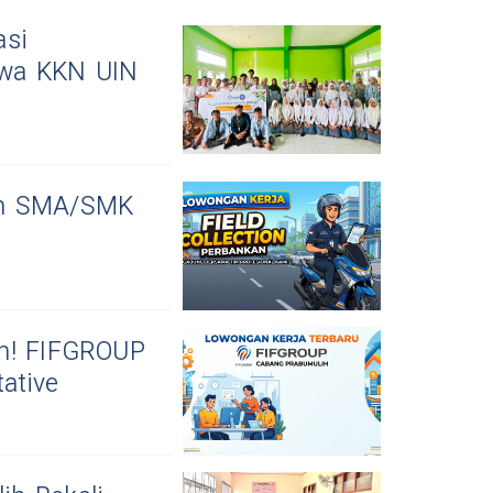
asi
swa KKN UIN
an SMA/SMK
ih! FIFGROUP
tative