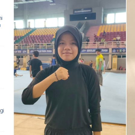
i
n
gi