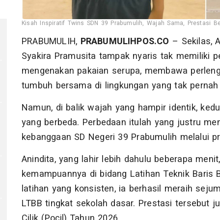
Kisah Inspiratif Twins SDN 39 Prabumulih, Wajah Sama, Prestasi Be
PRABUMULIH,
PRABUMULIHPOS.CO
– Sekilas, 
Syakira Pramusita tampak nyaris tak memiliki p
mengenakan pakaian serupa, membawa perleng
tumbuh bersama di lingkungan yang tak perna
Namun, di balik wajah yang hampir identik, ke
yang berbeda. Perbedaan itulah yang justru me
1
kebanggaan SD Negeri 39 Prabumulih melalui pr
Anindita, yang lahir lebih dahulu beberapa me
kemampuannya di bidang Latihan Teknik Baris Be
latihan yang konsisten, ia berhasil meraih seju
LTBB tingkat sekolah dasar. Prestasi tersebut 
Cilik (Pocil) Tahun 2026.