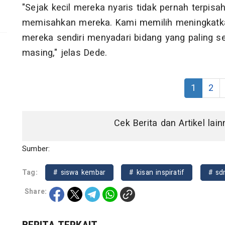
"Sejak kecil mereka nyaris tidak pernah terpisah
memisahkan mereka. Kami memilih meningkatkan
mereka sendiri menyadari bidang yang paling
masing," jelas Dede.
1
2
Cek Berita dan Artikel lai
Sumber:
Tag:
# siswa kembar
# kisan inspiratif
# sd
Share: