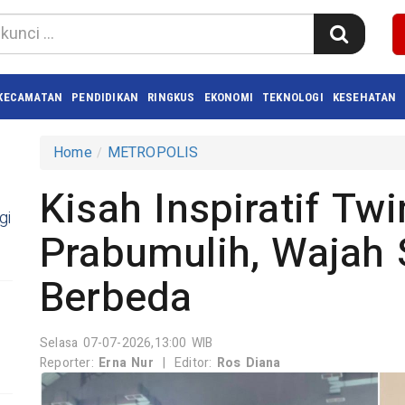
KECAMATAN
PENDIDIKAN
RINGKUS
EKONOMI
TEKNOLOGI
KESEHATAN
Home
METROPOLIS
Kisah Inspiratif Tw
gi
Prabumulih, Wajah 
Berbeda
Selasa 07-07-2026,13:00 WIB
Reporter:
Erna Nur
|
Editor:
Ros Diana