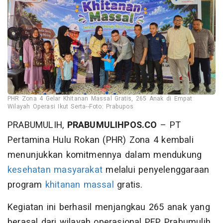
PHR Zona 4 Gelar Khitanan Massal Gratis, 265 Anak di Empat
Wilayah Operasi Ikut Serta--Foto: Prabupos
PRABUMULIH,
PRABUMULIHPOS.CO
– PT
Pertamina Hulu Rokan (PHR) Zona 4 kembali
menunjukkan komitmennya dalam mendukung
kesehatan masyarakat
melalui penyelenggaraan
program
khitanan massal
gratis.
Kegiatan ini berhasil menjangkau 265 anak yang
berasal dari wilayah operasional PEP Prabumulih,