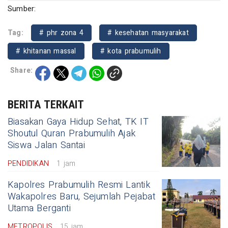
Sumber:
Tag:
# phr zona 4
# kesehatan masyarakat
# khitanan massal
# kota prabumulih
Share:
BERITA TERKAIT
Biasakan Gaya Hidup Sehat, TK IT
Shoutul Quran Prabumulih Ajak
Siswa Jalan Santai
PENDIDIKAN
1 jam
Kapolres Prabumulih Resmi Lantik
Wakapolres Baru, Sejumlah Pejabat
Utama Berganti
METROPOLIS
15 jam