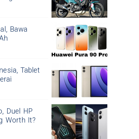
al, Bawa
mAh
esia, Tablet
erai
o, Duel HP
 Worth It?