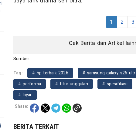
daya tarik utama seri Ultra.
i
n
1
2
3
Cek Berita dan Artikel lai
Sumber:
Tag:
# hp terbaik 2026
# samsung galaxy s26 ultr
# performa
# fitur unggulan
# spesifikasi
# layar
Share:
i
BERITA TERKAIT