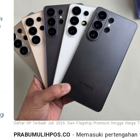
i
n
gi
Daftar HP Terbaik Juli 2026: Dari Flagship Premium hingga Harga T
PRABUMULIHPOS.CO
- Memasuki pertengahan ta