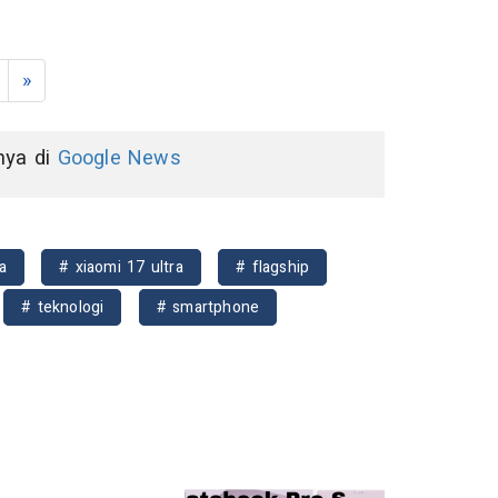
»
nnya di
Google News
a
# xiaomi 17 ultra
# flagship
# teknologi
# smartphone