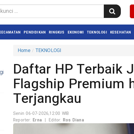
KECAMATAN
PENDIDIKAN
RINGKUS
EKONOMI
TEKNOLOGI
KESEHATAN
Home
TEKNOLOGI
Daftar HP Terbaik J
gi
Flagship Premium 
Terjangkau
Senin 06-07-2026,12:00 WIB
Reporter:
Erna
|
Editor:
Ros Diana