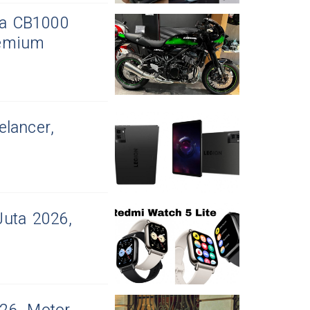
da CB1000
remium
lancer,
Juta 2026,